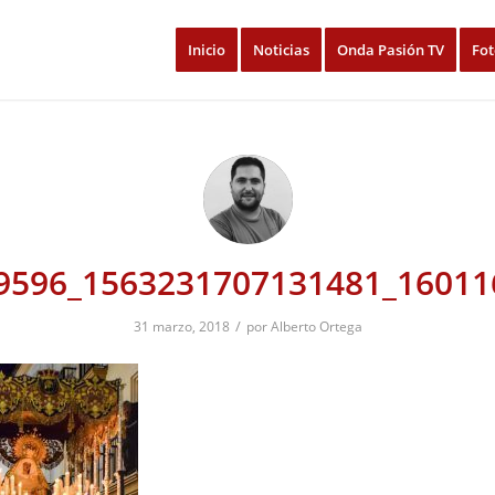
Inicio
Noticias
Onda Pasión TV
Fot
9596_1563231707131481_16011
/
31 marzo, 2018
por
Alberto Ortega