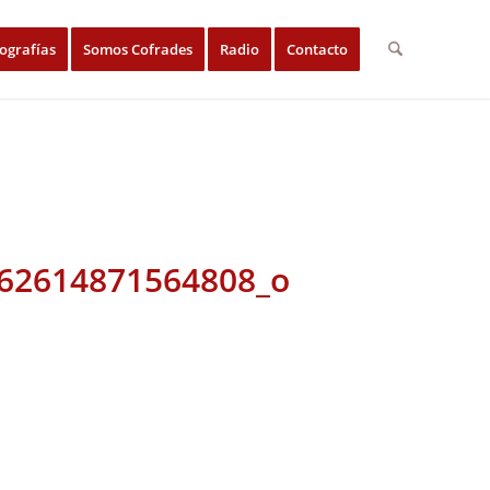
ografías
Somos Cofrades
Radio
Contacto
62614871564808_o