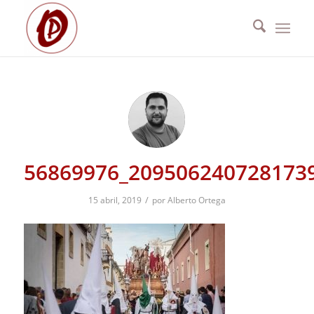
56869976_209506240728173
/
15 abril, 2019
por
Alberto Ortega