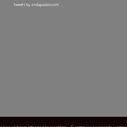
Tweets by ondapasioncom
os para elaborar información estadística. Si continúas navegando aceptas