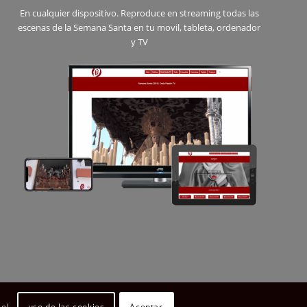
En cualquier dispositivo. Reproduce en streaming todas las
escenas de la Semana Santa en tu movil, tableta, ordenador
y TV
uso de las cookies
Aceptar
 el