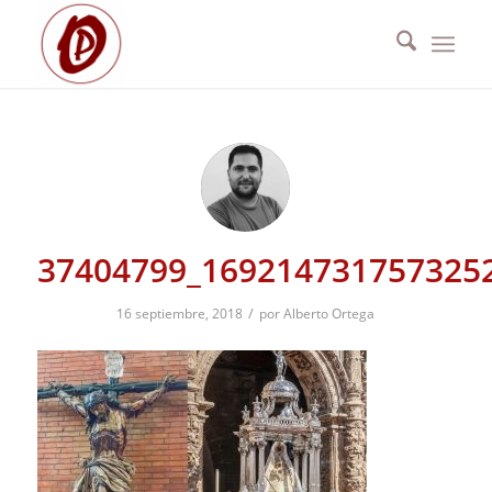
37404799_169214731757325
/
16 septiembre, 2018
por
Alberto Ortega