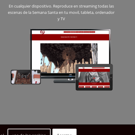
En cualquier dispositivo. Reproduce en streaming todas las
escenas de la Semana Santa en tu movil, tableta, ordenador
y TV