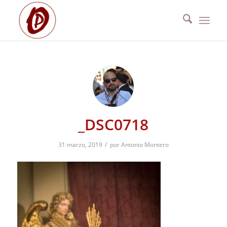
_DSC0718
/
31 marzo, 2019
por
Antonio Montero