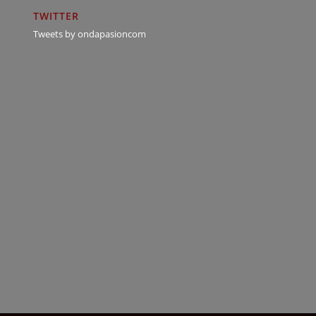
TWITTER
Tweets by ondapasioncom