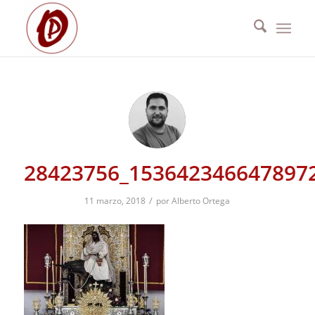
28423756_153642346647897
/
11 marzo, 2018
por
Alberto Ortega