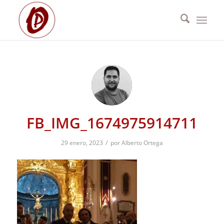
FB_IMG_1674975914711
/
29 enero, 2023
por
Alberto Ortega