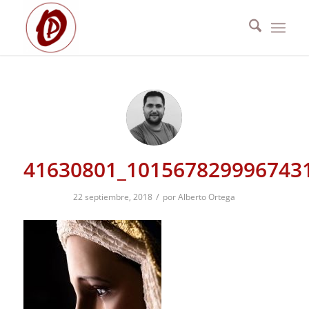
41630801_101567829996743
/
22 septiembre, 2018
por
Alberto Ortega