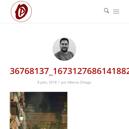
36768137_167312768614188
/
8 julio, 2018
por
Alberto Ortega