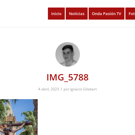
Inicio
Noticias
Onda Pasión TV
Fot
IMG_5788
/
4 abril, 2023
por
Ignacio Gilabert