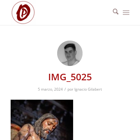
IMG_5025
/
5 marzo, 2024
por
Ignacio Gilabert